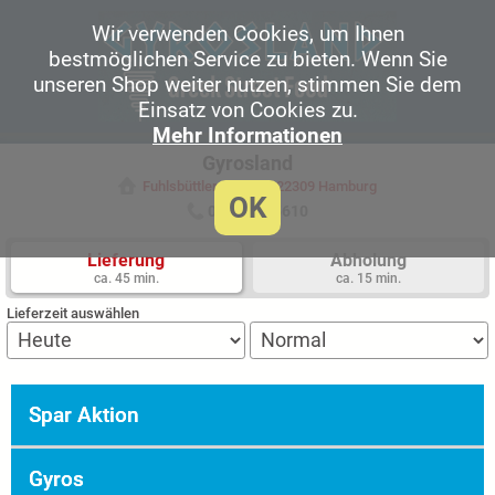
Wir verwenden Cookies, um Ihnen
bestmöglichen Service zu bieten. Wenn Sie
unseren Shop weiter nutzen, stimmen Sie dem
Einsatz von Cookies zu.
Mehr Informationen
Gyrosland
Fuhlsbüttler Str. 412, 22309 Hamburg
OK
040 84305610
Lieferung
Abholung
ca. 45 min.
ca. 15 min.
Lieferzeit auswählen
Spar Aktion
Gyros